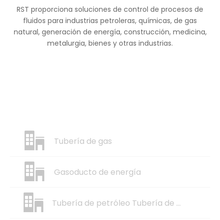
RST proporciona soluciones de control de procesos de
Diseño de producto
fluidos para industrias petroleras, químicas, de gas
El grupo técnico profesional proporcionará
natural, generación de energía, construcción, medicina,
nuevos diseños y dibujos.
metalurgia, bienes y otras industrias.
Más información >>
Tubería de gas
Gasoducto de energía
Tubería de petróleo Tubería de gas