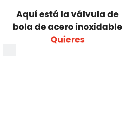
RST VALVE posee
Aquí está la válvula de
más de 100
bola de acero inoxidable
empleados.
Quieres
VER MÁS