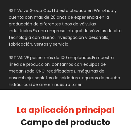
RST Valve Group Co., Ltd está ubicada en Wenzhou y
cuenta con más de 20 años de experiencia en la
producción de diferentes tipos de válvulas
industriales.Es una empresa integral de válvulas de alta
tecnología con diseño, investigación y desarrollo,
fabricación, ventas y servicio.
RST VALVE posee más de 100 empleados.En nuestra
línea de producción, contamos con equipos de
mecanizado CNC, rectificadoras, máquinas de
ensamblaje, sopletes de soldadura, equipos de prueba
hidráulicos/de aire en nuestro taller.
Control de calidad
La aplicación principal
Cada producto lo probamos según el
estándar correspondiente.Sin prueba no hay
Campo del producto
envío.