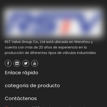
RST Valve Group Co., Ltd está ubicada en Wenzhou y
2023-06-21
cuenta con más de 20 años de experiencia en la
RST Grupo de válvulas
producción de diferentes tipos de válvulas industriales.
RST Valve Group Co., Ltd está ubicada en Wenzhou
y cuenta con más de 20 años de experiencia en la
producción de diferentes tipos de válvulas
Enlace rápido
industriales.Es una empresa integral de válvulas de
alta tecnología con diseño, investigación y
categoria de producto
desarrollo, fabricación, ventas y servicio.RST VALVE
posee más de 100 empleados.En
Contáctenos