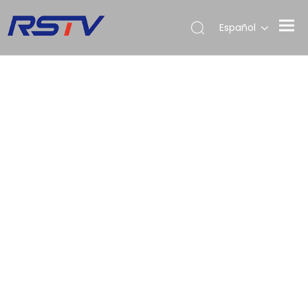
Español
válvulas
válvulas
RSválvulas
de bola
de bola
de bola con
con bridas
con bridas
bridaT
Valve
RST VALVE es un
fabricante de
válvulas
certificado ISO,
CE y TS con más
de 15 años de
experiencia.