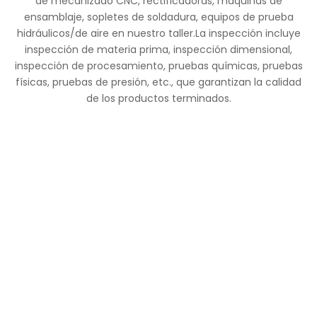
de mecanizado CNC, rectificadoras, máquinas de
ensamblaje, sopletes de soldadura, equipos de prueba
hidráulicos/de aire en nuestro taller.La inspección incluye
inspección de materia prima, inspección dimensional,
inspección de procesamiento, pruebas químicas, pruebas
físicas, pruebas de presión, etc., que garantizan la calidad
de los productos terminados.
Medición de
PMI para
Test de presión
dimensiones
válvulas y
piezas de
válvulas