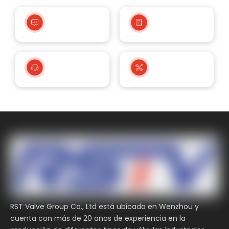
Respuesta a tiempo
Oferta solución técnica y dibujo.
Servicio Postventa
Garantía de un año
RST Valve Group Co., Ltd está ubicada en Wenzhou y
cuenta con más de 20 años de experiencia en la