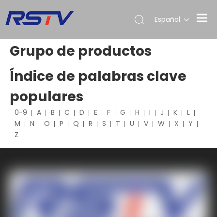
Español
Grupo de productos
Índice de palabras clave
populares
0-9
A
B
C
D
E
F
G
H
I
J
K
L
M
N
O
P
Q
R
S
T
U
V
W
X
Y
Z