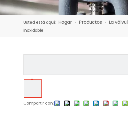
Hogar
Productos
La válvu
Usted está aquí:
»
»
inoxidable
Compartir con: