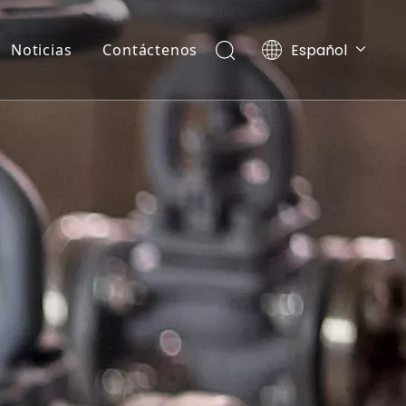
Español
Noticias
Contáctenos
Ελληνικά
Português
Pусский
العربية
English