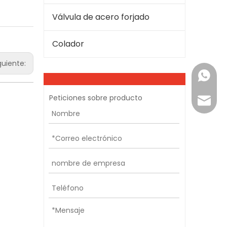
Válvula de acero forjado
Colador
guiente:
+86-15
Peticiones sobre producto
vera@w