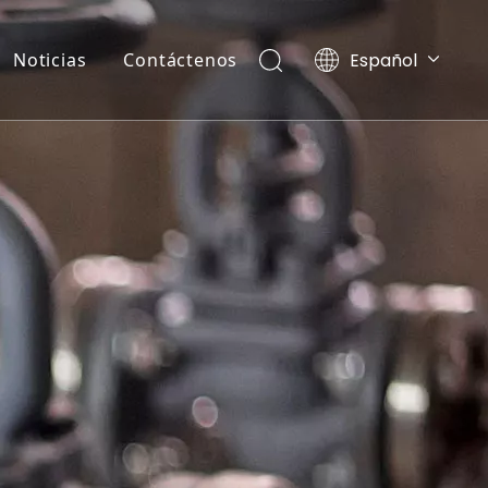
Español
Noticias
Contáctenos
Ελληνικά
Português
Pусский
العربية
English