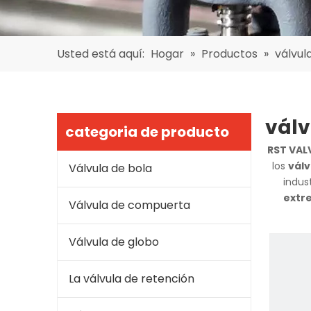
Usted está aquí:
Hogar
»
Productos
»
válvul
válv
categoria de producto
RST VAL
los
válv
Válvula de bola
indus
extr
Válvula de compuerta
Válvula de globo
La válvula de retención