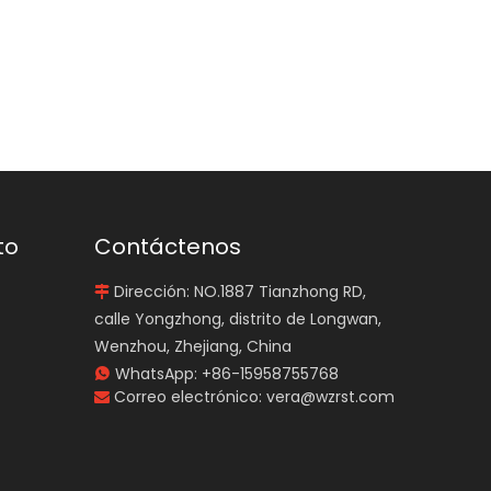
to
Contáctenos
Dirección: NO.1887 Tianzhong RD,

calle Yongzhong, distrito de Longwan,
Wenzhou, Zhejiang, China
WhatsApp:
+86-15958755768

Correo electrónico:
vera@wzrst.com
